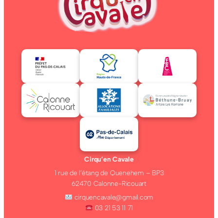
Cirqu’en Cavale
1 rue de l’étang de Quenehem – BP3
62470 Calonne-Ricouart
cirquencavale@gmail.com
03 21 53 11 71